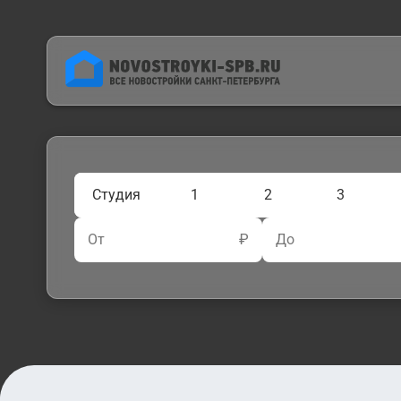
Студия
1
2
3
От
₽
До