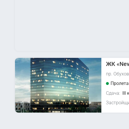
ЖК «Nev
пр. Обухов
Пролета
Сдача:
III
Застройщи