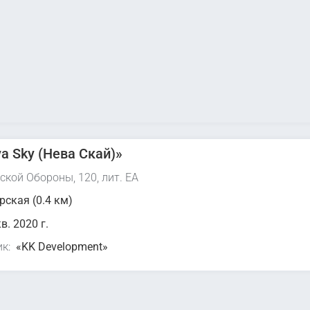
a Sky (Нева Скай)»
ской Обороны, 120, лит. ЕА
рская (0.4 км)
 кв. 2020 г.
к:
«KK Development»