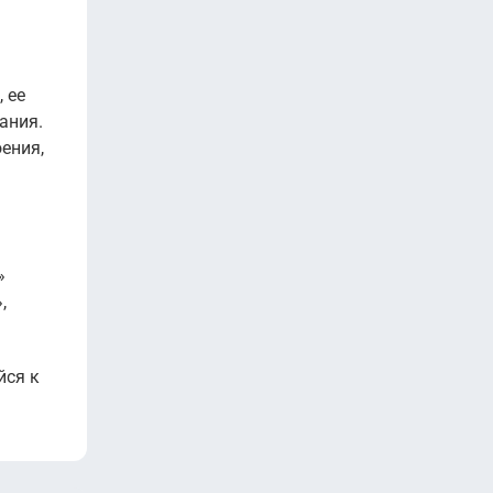
 ее
ания.
ения,
»
,
йся к