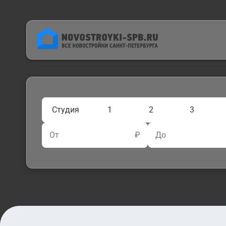
Студия
1
2
3
От
₽
До