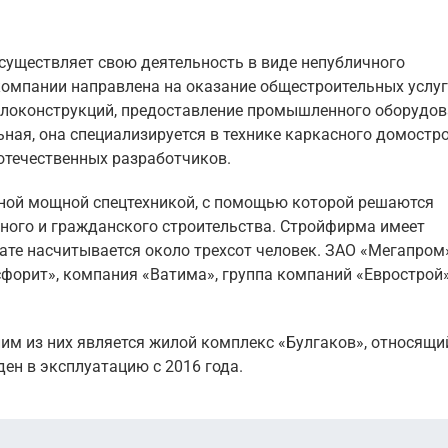
существляет свою деятельность в виде непубличного
омпании направлена на оказание общестроительных услуг,
ллоконструкций, предоставление промышленного оборудов
ая, она специализируется в технике каркасного домостро
отечественных разработчиков.
ной мощной спецтехникой, с помощью которой решаются
ного и гражданского строительства. Стройфирма имеет
тате насчитывается около трехсот человек. ЗАО «Мегапром
сфорит», компания «Ватима», группа компаний «Еврострой»
им из них является жилой комплекс «Булгаков», относящи
ен в эксплуатацию с 2016 года.