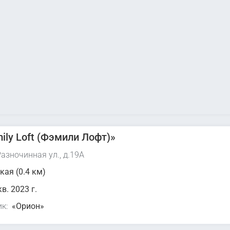
ily Loft (Фэмили Лофт)»
азночинная ул., д.19А
кая (0.4 км)
кв. 2023 г.
к:
«Орион»