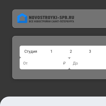
Студия
1
2
3
От
₽
До