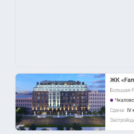
ЖК «Fam
Большая Р
Чкаловс
Сдача:
IV 
Застройщи