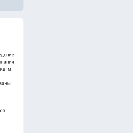
едение
мпания
кв. м.
ованы
тся