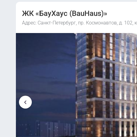
ЖК «БауХаус (BauHаus)»
Адрес: Санкт-Петербург, пр. Космонавтов, д. 102, к