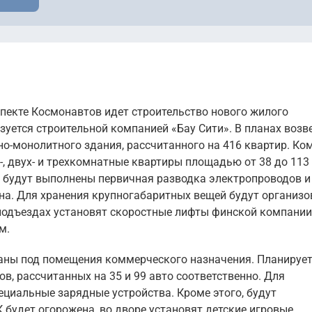
пекте Космонавтов идет строительство нового жилого
зуется строительной компанией «Бау Сити». В планах возв
но-монолитного здания, рассчитанного на 416 квартир. Ко
, двух- и трехкомнатные квартиры площадью от 38 до 113 
м будут выполнены первичная разводка электропроводов и
кна. Для хранения крупногабаритных вещей будут организ
подъездах установят скоростные лифты финской компании
м.
аны под помещения коммерческого назначения. Планируе
в, рассчитанных на 35 и 99 авто соответственно. Для
циальные зарядные устройства. Кроме этого, будут
 будет огорожена, во дворе установят детские игровые