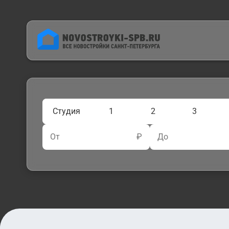
Студия
1
2
3
От
₽
До