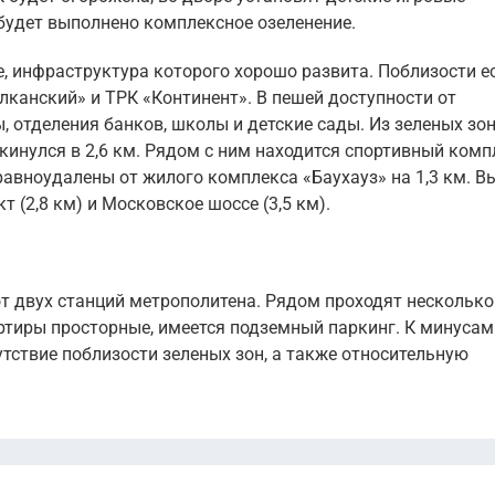
будет выполнено комплексное озеленение.
, инфраструктура которого хорошо развита. Поблизости е
лканский» и ТРК «Континент». В пешей доступности от
отделения банков, школы и детские сады. Из зеленых зо
инулся в 2,6 км. Рядом с ним находится спортивный комп
равноудалены от жилого комплекса «Баухауз» на 1,3 км. В
 (2,8 км) и Московское шоссе (3,5 км).
т двух станций метрополитена. Рядом проходят несколько
ртиры просторные, имеется подземный паркинг. К минусам
тствие поблизости зеленых зон, а также относительную