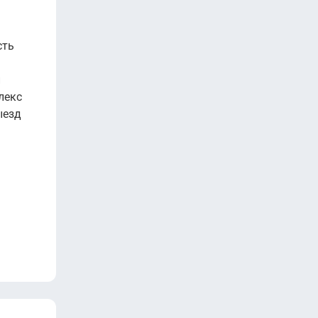
сть
н
лекс
ыезд