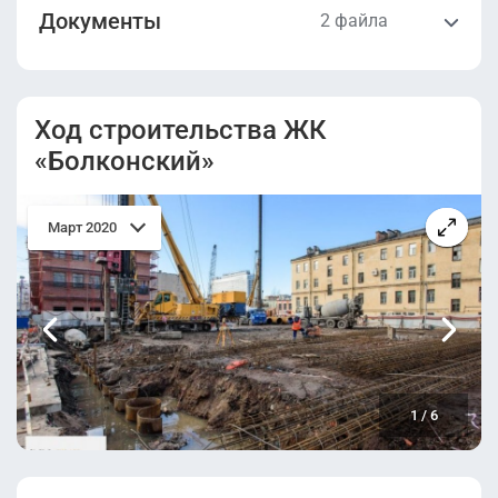
Документы
2 файла
Разрешение на
Проектная
строительство.pdf
декларация.pdf
Ход строительства ЖК
«Болконский»
Март 2020
1
/
6