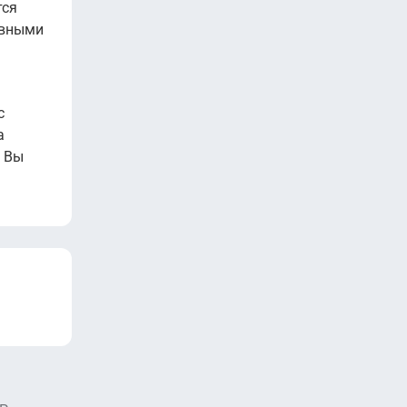
тся
ивными
с
а
» Вы