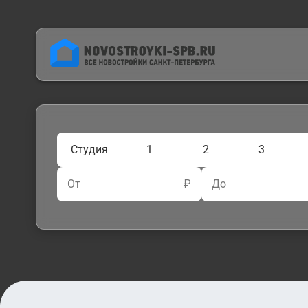
Студия
1
2
3
От
₽
До