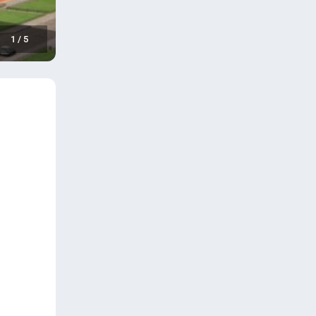
1
/
5