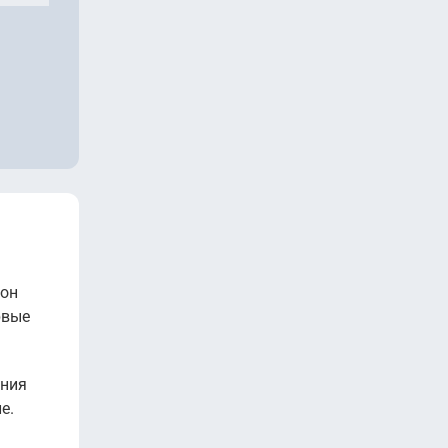
йон
рвые
ания
е.