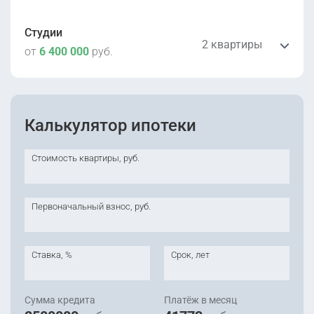
Студии
2 квартиры
от
6 400 000
руб.
6 400 000
руб.
Калькулятор ипотеки
2
27.3 м
этаж 9
Уточнить
Сдана
Корпус 2
Стоимость квартиры, руб.
6 400 000
руб.
2
27.4 м
этаж 3
Уточнить
Первоначальный взнос, руб.
Сдана
Корпус 2
Ставка, %
Срок, лет
Сумма кредита
Платёж в месяц