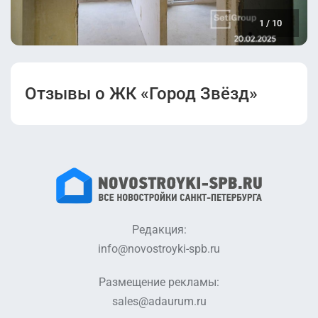
Проектная
Разрешение на
декларация
строительство
1
/
10
(уч.19).pdf
(уч.19).pdf
Отзывы о ЖК «Город Звёзд»
Редакция:
info@novostroyki-spb.ru
Размещение рекламы:
sales@adaurum.ru