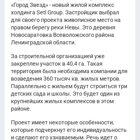
8 300 365
руб.
5 250 078
руб.
«Город Звезд» - новый жилой комплекс
2
3 950 038
53.49 м
этаж 1
руб.
2
31.55 м
этаж 8
Уточнить
холдинга Setl Group. Застройщик выбрал
Уточнить
I кв 2026
2
24.64 м
этаж 6
III кв 2027
Уточнить
для своего проекта живописное место на
Корпус 3
Корпус 6
IV кв 2028
правом берегу реки Невы. Это деревня
Корпус 11
Новосаратовка Всеволожского района
8 850 364
руб.
6 150 270
руб.
2
Ленинградской области.
4 250 098
54.5 м
этаж 17
руб.
2
31.91 м
этаж 10
Уточнить
Уточнить
II кв 2028
2
24.67 м
этаж 2
I кв 2026
Уточнить
Корпус 10
За строительной организацией уже
Корпус 3
III кв 2027
Корпус 6
закреплен участок в 40,4 га. Такая
8 850 100
руб.
5 550 012
руб.
территория была необходима компании для
2
54.69 м
этаж 8
2
32.3 м
этаж 4
возведения 360 тысяч кв. жилых метров.
Уточнить
Уточнить
IV кв 2027
II кв 2028
Параллельно с жильем будут строиться три
Показать ещё
Корпус 8
Корпус 10
детских сада и школы. Это будет один из
крупнейших жилых комплексов в этом
8 550 421
руб.
районе.
2
55.05 м
этаж 1
Уточнить
Показать ещё
I кв 2026
Корпус 3
Проект имеет некоторые особенности,
которые подчеркнут его индивидуальность
и сделают его узнаваемым. Речь идет о