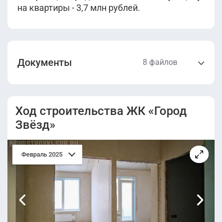
на квартиры - 3,7 млн рублей.
Документы
8 файлов
Проектная
Разрешение на
декларация
строительство
Ход строительства ЖК «Город
(Корпус 4
(Корпус 4
Звёзд»
(уч.22)).pdf
(уч.22)).pdf
Проектная
Разрешение на
Февраль 2025
декларация
строительство
(уч.20).pdf
(уч.20).pdf
Проектная
Разрешение на
декларация
строительство
(уч.17).pdf
(уч.17).pdf