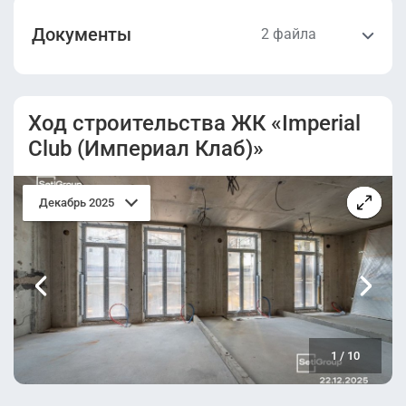
Документы
2 файла
Проектная
Разрешение на
декларация.pdf
строительство.pdf
Ход строительства ЖК «Imperial
Club (Империал Клаб)»
Декабрь 2025
1
/
10