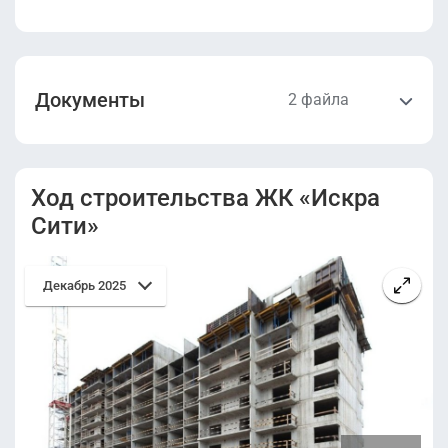
Документы
2 файла
Проектная
Разрешение на
декларация.pdf
строительство.pdf
Ход строительства ЖК «Искра
Сити»
Декабрь 2025