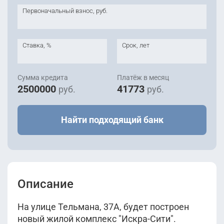
2
89.29 м
этаж 5
Уточнить
Первоначальный взнос, руб.
17 270 049
II кв 2027
руб.
Корпус 1
2
70.49 м
этаж 2
Уточнить
II кв 2027
Ставка, %
Срок, лет
Корпус 1
Сумма кредита
Платёж в месяц
2500000
41773
руб.
руб.
Найти подходящий банк
Описание
На улице Тельмана, 37А, будет построен
новый жилой комплекс "Искра-Сити".