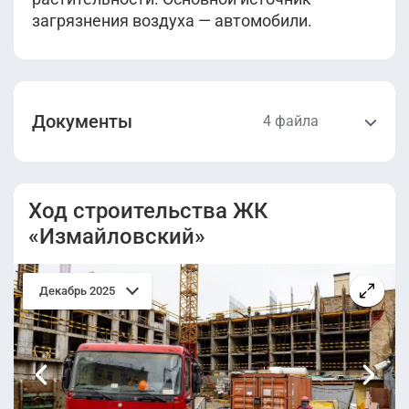
загрязнения воздуха — автомобили.
Документы
4 файла
Проектная
Разрешение на
декларация.pdf
строительство.pdf
Ход строительства ЖК
«Измайловский»
Проектная
Проектная
декларация от
декларация от
10.04.2024.pdf
07.05.2024.pdf
Декабрь 2025