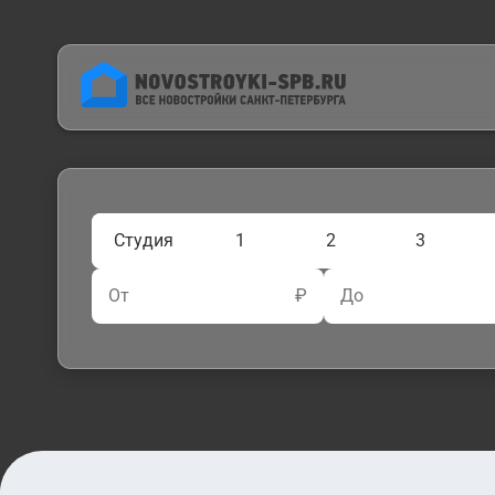
Студия
1
2
3
От
₽
До