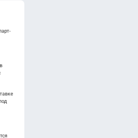
парт-
в
с
ставке
под
тся