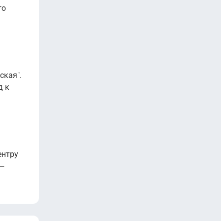
го
ская".
д к
ентру
‒