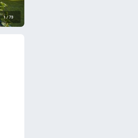
1
/
73