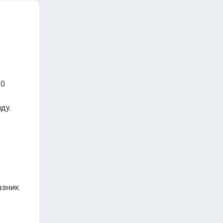
10
ду.
азник