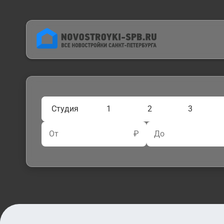
Студия
1
2
3
От
₽
До