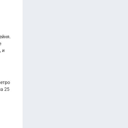
ейня.
е
 и
метро
за 25