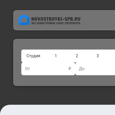
Студия
1
2
3
От
₽
До