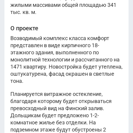
Уточнить
Сдана
Корпус 3
жилыми массивами общей площадью 341
Сдана
Корпус 3
Корпус 3
тыс. кв. м.
15 072 000
руб.
9 825 000
руб.
2
7 658 500
62.8 м
этаж 18
руб.
Уточнить
2
39.3 м
этаж 10
О проекте
Уточнить
Сдана
2
28.9 м
этаж 18
Уточнить
Сдана
Корпус 3
Сдана
Корпус 3
Возводимый комплекс класса комфорт
Корпус 3
представлен в виде кирпичного 18-
15 120 000
руб.
этажного здания, выполненного по
2
7 685 000
63 м
этаж 17
руб.
Уточнить
монолитной технологии и рассчитанного на
Сдана
2
29 м
этаж 16
Уточнить
Корпус 3
1471 квартиру. Новостройка будет утеплена,
Сдана
Корпус 3
оштукатурена, фасад окрашен в светлые
15 168 000
руб.
тона.
2
63.2 м
этаж 16
Уточнить
Сдана
Планируется витражное остекление,
Показать ещё
Корпус 3
благодаря которому будет открываться
превосходный вид на Финский залив.
15 192 000
руб.
Дольщикам будет предложено 1-2-
2
63.3 м
этаж 17
Уточнить
комнатное жилье без отделки. На
Сдана
подземном этаже будут обустроены 2
Корпус 3