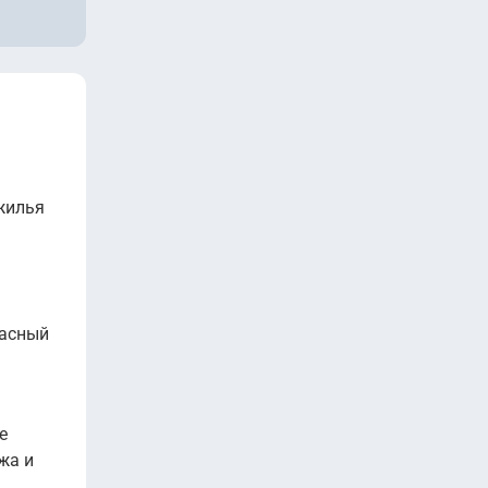
жилья
расный
е
жа и