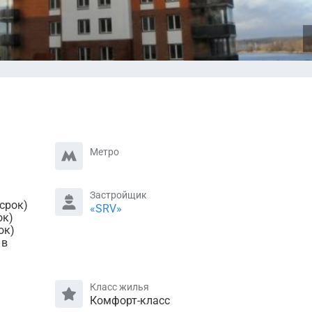
Метро
Застройщик
 срок)
«SRV»
ок)
ок)
 в
Класс жилья
Комфорт-класс