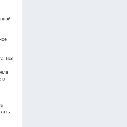
анной
ное
а. Все
рела
е в
да
ехать