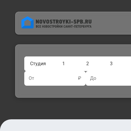
Студия
1
2
3
От
₽
До