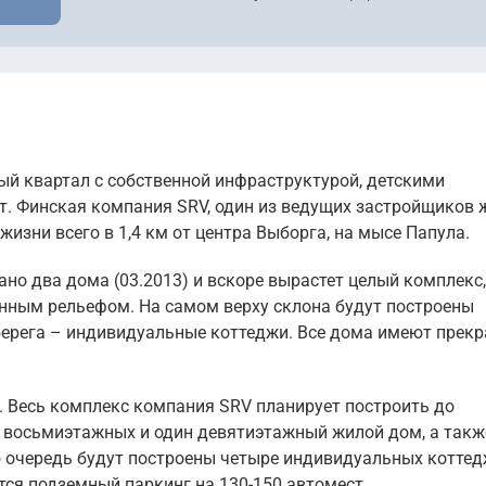
й квартал с собственной инфраструктурой, детскими
т. Финская компания SRV, один из ведущих застройщиков 
изни всего в 1,4 км от центра Выборга, на мысе Папула.
ано два дома (03.2013) и вскоре вырастет целый комплекс,
онным рельефом. На самом верху склона будут построены
 берега – индивидуальные коттеджи. Все дома имеют прек
. Весь комплекс компания SRV планирует построить до
ри восьмиэтажных и один девятиэтажный жилой дом, а такж
ю очередь будут построены четыре индивидуальных коттед
ся подземный паркинг на 130-150 автомест.