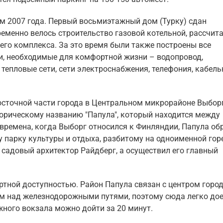
м 2007 года. Первый восьмиэтажный дом (Турку) сдан
ременно велось строительство газовой котельной, рассчит
сего комплекса. За это время были также построены все
, необходимые для комфортной жизни – водопровод,
тепловые сети, сети электроснабжения, телефония, кабель
сточной части города в Центральном микрорайоне Выборг
торическому названию "Папула", который находится между
времена, когда Выборг относился к Финляндии, Папула об
парку культуры и отдыха, разбитому на одноименной гор
 садовый архитектор Райдберг, а осуществил его главный
тной доступностью. Район Папула связан с центром горо
 над железнодорожными путями, поэтому сюда легко до
ного вокзала можно дойти за 20 минут.