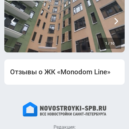
(Корпус 1).pdf
Проектная
Разрешение на
декларация
строительство
(Корпус 2).pdf
(Корпус 2).pdf
Проектная
декларацияот
1
/
10
10.11.2022
(Корпус 2).pdf
Отзывы о ЖК «Monodom Line»
Редакция: