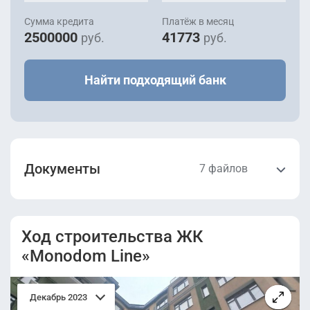
Уточнить
Сдана
Корпус 1
Сумма кредита
Платёж в месяц
2500000
41773
руб.
руб.
Найти подходящий банк
Документы
7 файлов
Проектная
Разрешение на
декларация
строительство
Ход строительства ЖК
(Корпус 1).pdf
(Корпус 1).pdf
«Monodom Line»
Проектная
Апелляционное
декларация от
определение от
Декабрь 2023
10.11.2022
13.10.2022.pdf