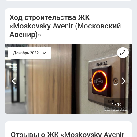
Проектная
Разрешение на
декларация.pdf
строительство.pdf
Ход строительства ЖК
«Moskovsky Avenir (Московский
Разрешение на
Авенир)»
ввод в
эксплуатацию.pdf
Декабрь 2022
1
/
10
Отзывы о ЖК «Moskovsky Avenir