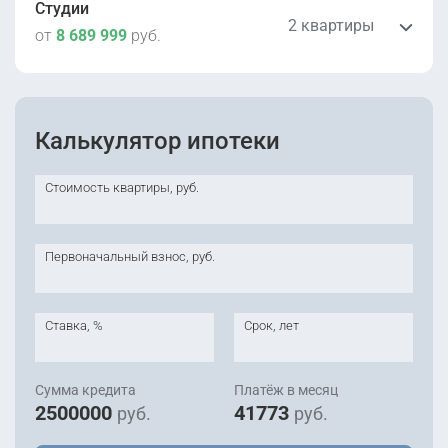
Студии
2 квартиры
от
8 689 999
руб.
8 689 999
руб.
Калькулятор ипотеки
2
Уточнить
29.9 м
этаж 9
Сдана
Стоимость квартиры, руб.
8 690 000
руб.
2
Уточнить
30 м
этаж 9
Первоначальный взнос, руб.
Сдана
Ставка, %
Срок, лет
Сумма кредита
Платёж в месяц
2500000
41773
руб.
руб.