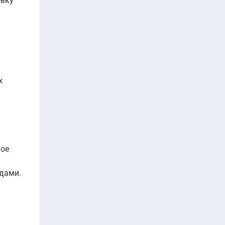
овку
х
ное
адами.