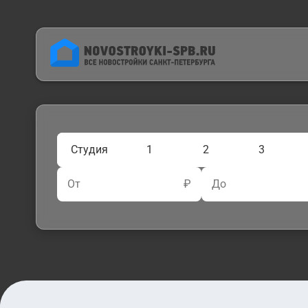
Студия
1
2
3
От
₽
До