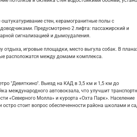
ние потолков и оклейка стен водостойкими обоями, устан
 оштукатуривание стен, керамогранитные полы с
 доводчиками. Предусмотрено 2 лифта: пассажирский и
арной сигнализацией и дымоудаления.
у отдыха, игровые площадки, место выгула собак. В плана
рые расположатся между домами комплекса.
ро "Девяткино". Выезд на КАД в 3,5 км и 1,5 км до
йка международного автовокзала, что улучшит транспорт
ти «Северного Молла» и курорта «Охта Парк». Население
 и остро стоит вопрос обеспеченности района школами и с