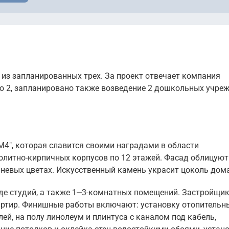
 из запланированных трех. За проект отвечает компания
но 2, запланировано также возведение 2 дошкольных учре
4", которая славится своими наградами в области
нолитно-кирпичных корпусов по 12 этажей. Фасад облицуют
евых цветах. Искусственный камень украсит цоколь дома
де студий, а также 1‒3-комнатных помещений. Застройщи
артир. Финишные работы включают: установку отопительн
ей, на полу линолеум и плинтуса с каналом под кабель,