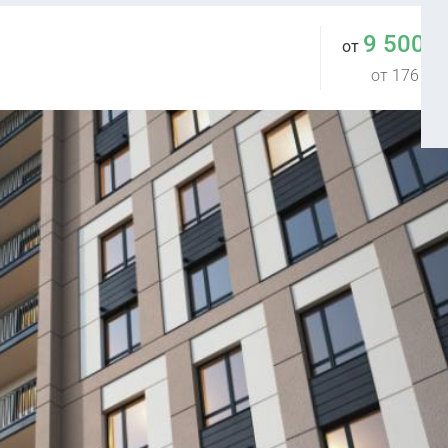
9 500 
от
от 176 400