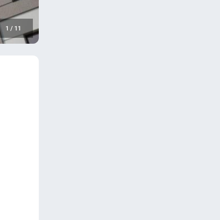
1
/
11