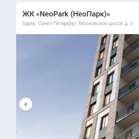
ЖК «NeoPark (НеоПарк)»
Адрес: Санкт-Петербург, Московское шоссе, д. 3