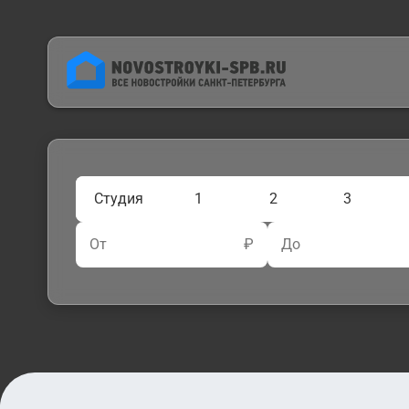
Студия
1
2
3
От
₽
До