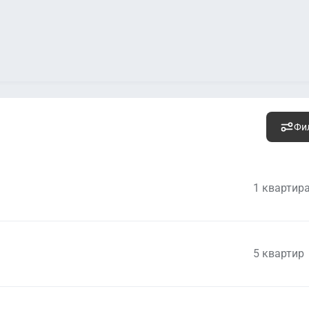
Фи
1 квартир
5 квартир
9 500 260
руб.
Уто
2
278 600 руб. м