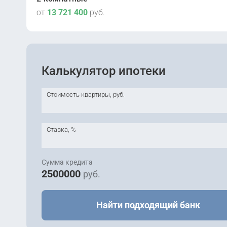
от
13 721 400
руб.
Сдана
2
Корпус 1
Сдана
Калькулятор ипотеки
2
Корпус 1
Сдана
2
Корпус 1
Стоимость квартиры, руб.
Сдана
2
Корпус 1
Сдана
2
Корпус 1
Ставка, %
Сдана
2
Корпус 1
Сдана
2
Корпус 1
Сумма кредита
Сдана
2
2500000
руб.
Корпус 1
Найти подходящий банк