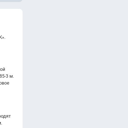
K».
ной
85-3 м.
овое
родят
.