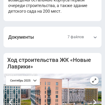
очереди строительства, а также здание
детского сада на 200 мест.
Документы
7 файлов
Проектная
Разрешение на
декларация
строительство
Ход строительства ЖК «Новые
(Корпус 3).pdf
(Корпус 3).pdf
Лаврики»
Проектная
Проектная
декларация от
декларация
Сентябрь 2025
09.06.2023.pdf
(корпус 1.1).pdf
Проектная
Разрешение на
декларация от
строительство.pdf
27.02.2023
(корпус 1.1).pdf