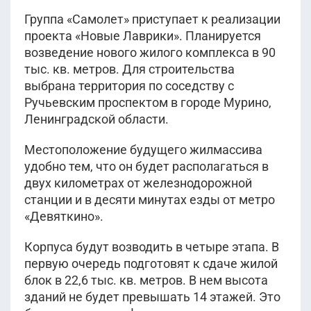
II кв 2025
Корпус 1.1
Корпус 1.1
Группа «Самолет» приступает к реализации
9 705 863
руб.
8 267 151
руб.
проекта «Новые Лаврики». Планируется
2
5 250 036
75 м
этаж 2-12
руб.
Уточнить
2
3 947 535
59.04 м
этаж 2-8
руб.
Уточнить
возведение нового жилого комплекса в 90
II кв 2025
2
31.68 м
этаж 9
Уточнить
II кв 2025
2
22.58 м
этаж 4-12
Корпус 1.1
Уточнить
тыс. кв. метров. Для строительства
II кв 2025
Корпус 1.1
II кв 2025
Корпус 1.1
выбрана территория по соседству с
Корпус 1.1
10 141 240
руб.
Ручьевским проспектом в городе Мурино,
2
5 411 243
75.79 м
этаж 6
руб.
Уточнить
Ленинградской области.
3 922 257
руб.
II кв 2025
2
31.69 м
этаж 11
Уточнить
2
22.62 м
этаж 2-12
Корпус 1.1
Уточнить
II кв 2025
Местоположение будущего жилмассива
II кв 2025
Корпус 1.1
Корпус 1.1
удобно тем, что он будет располагаться в
9 803 811
руб.
двух километрах от железнодорожной
2
5 279 449
76.45 м
этаж 2-12
руб.
Уточнить
станции и в десяти минутах езды от метро
II кв 2025
2
31.79 м
этаж 10
Уточнить
Корпус 1.1
«Девяткино».
Показать ещё
II кв 2025
Корпус 1.1
9 950 214
руб.
Корпуса будут возводить в четыре этапа. В
2
76.45 м
этаж 8
первую очередь подготовят к сдаче жилой
Уточнить
II кв 2025
блок в 22,6 тыс. кв. метров. В нем высота
Показать ещё
Корпус 1.1
зданий не будет превышать 14 этажей. Это