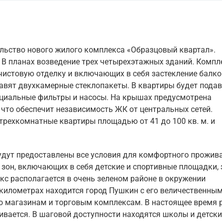
ельство нового жилого комплекса «Образцовый квартал».
 В планах возведение трех четырехэтажных зданий. Компл
 чистовую отделку и включающих в себя застекление балко
тавят двухкамерные стеклопакеты. В квартиры будет пода
пециальные фильтры и насосы. На крышах предусмотрена
что обеспечит независимость ЖК от центральных сетей.
 трехкомнатные квартиры площадью от 41 до 100 кв. м. и
дут предоставлены все условия для комфортного прожива
 зон, включающих в себя детские и спортивные площадки,
кс располагается в очень зеленом районе в окружении
ти километрах находится город Пушкин с его величественны
о магазинам и торговым комплексам. В настоящее время 
вается. В шаговой доступности находятся школы и детски