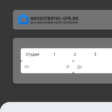
Студия
1
2
3
От
₽
До