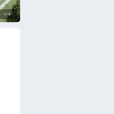
1
/
3