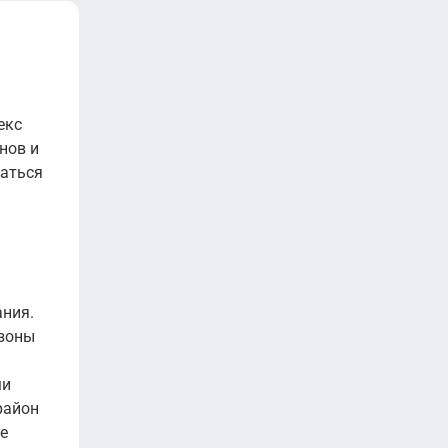
екс
нов и
ваться
ния.
 зоны
ми
район
е