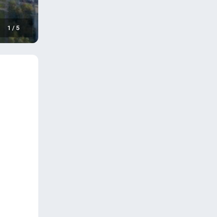
1
/
5