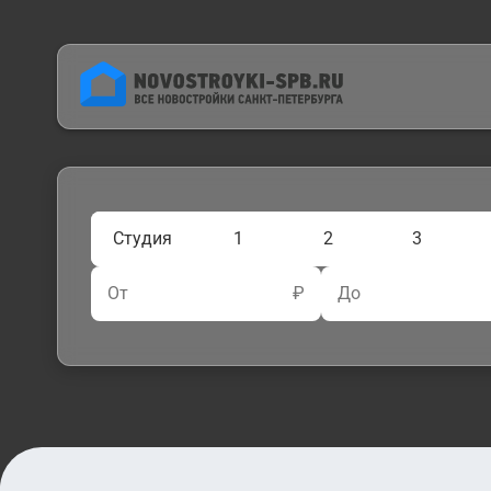
Студия
1
2
3
От
₽
До