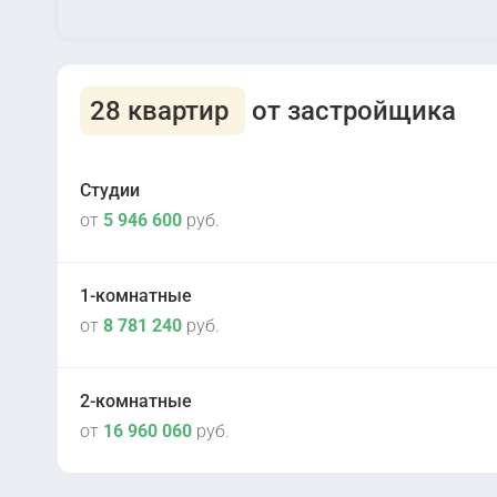
28 квартир
от застройщика
Студии
от
5 946 600
руб.
1-комнатные
от
8 781 240
руб.
IV кв 2027
2
Корпус 7
2-комнатные
от
16 960 060
руб.
IV кв 2025
2
Корпус 8
III кв 2026
2
Корпус 2