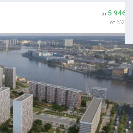
5 946 
от
от 252 400