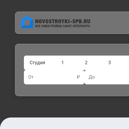
Студия
1
2
3
От
₽
До