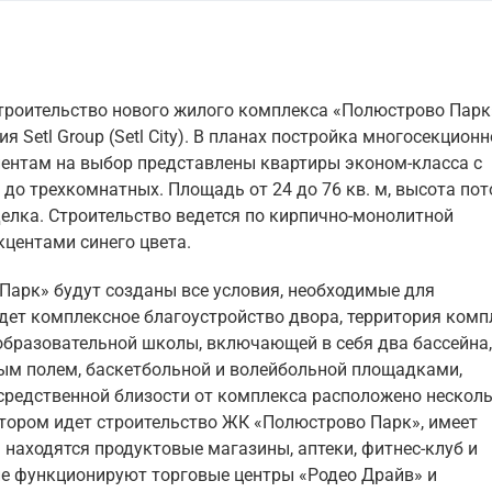
строительство нового жилого комплекса «Полюстрово Парк
Setl Group (Setl City). В планах постройка многосекционн
лиентам на выбор представлены квартиры эконом-класса с
до трехкомнатных. Площадь от 24 до 76 кв. м, высота по
тделка. Строительство ведется по кирпично-монолитной
кцентами синего цвета.
Парк» будут созданы все условия, необходимые для
ет комплексное благоустройство двора, территория комп
образовательной школы, включающей в себя два бассейна,
ным полем, баскетбольной и волейбольной площадками,
осредственной близости от комплекса расположено нескол
отором идет строительство ЖК «Полюстрово Парк», имеет
находятся продуктовые магазины, аптеки, фитнес-клуб и
не функционируют торговые центры «Родео Драйв» и