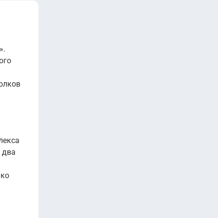
».
ого
толков
лекса
 два
ько