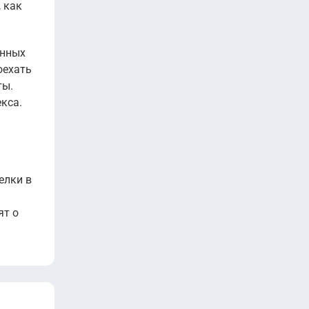
 как
анных
оехать
ты.
кса.
елки в
ят о