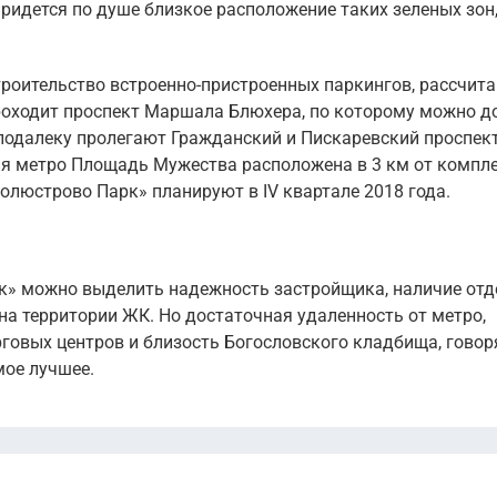
идется по душе близкое расположение таких зеленых зон,
роительство встроенно-пристроенных паркингов, рассчит
проходит проспект Маршала Блюхера, по которому можно д
еподалеку пролегают Гражданский и Пискаревский проспек
ия метро Площадь Мужества расположена в 3 км от компле
люстрово Парк» планируют в IV квартале 2018 года.
к» можно выделить надежность застройщика, наличие отд
на территории ЖК. Но достаточная удаленность от метро,
рговых центров и близость Богословского кладбища, говор
мое лучшее.