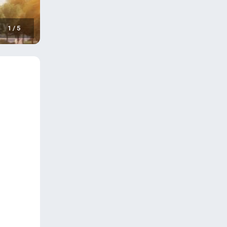
1
/
5