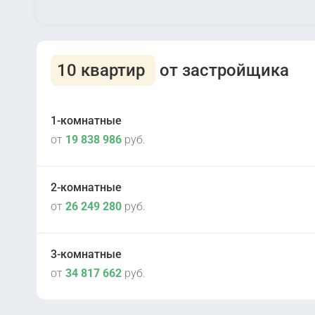
10 квартир
от застройщика
1-комнатные
от
19 838 986
руб.
2-комнатные
от
26 249 280
руб.
IV кв 2026
2
корпус А-Б
3-комнатные
от
34 817 662
руб.
IV кв 2026
2
корпус А-Б
IV кв 2026
2
корпус А-Б