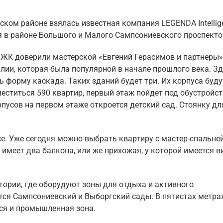
ком районе взялась известная компания LEGENDA Intellig
я в районе Большого и Малого Сампсониевского проспекто
 ЖК доверили мастерской «Евгений Герасимов и партнеры»
лии, которая была популярной в начале прошлого века. З
ь форму каскада. Таких зданий будет три. Их корпуса буду
меститься 590 квартир, первый этаж пойдет под обустройс
рпусов на первом этаже откроется детский сад. Стоянку дл
. Уже сегодня можно выбрать квартиру с мастер-спальней
имеет два балкона, или же прихожая, у которой имеется в
тории, где оборудуют зоны для отдыха и активного
я Сампсониевский и Выборгский сады. В пятистах метрах
тся и промышленная зона.