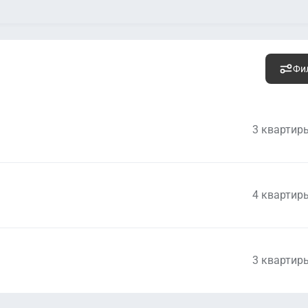
Фи
3 квартир
4 квартир
19 838 986
руб.
Уто
2
491 064 руб. м
3 квартир
21 040 348
руб.
Уто
2
495 067 руб. м
26 249 280
руб.
Уто
2
443 400 руб. м