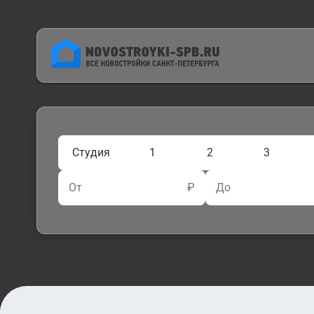
Студия
1
2
3
От
₽
До