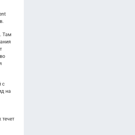
ent
в.
. Там
дания
т
тво
я
 с
ид на
 течет