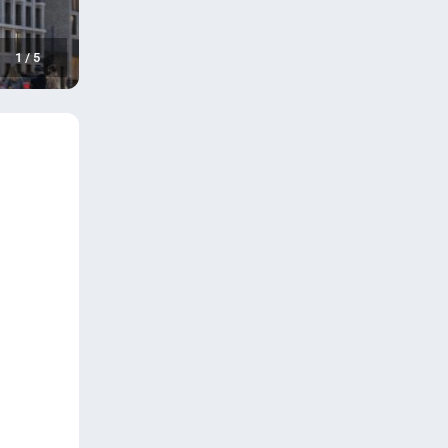
1
/
5