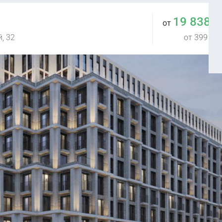
19 838 
от
, 32
от 399 898