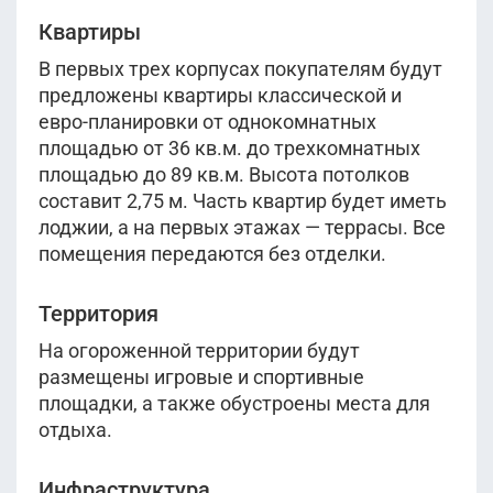
3 очередь Корпус -
2
80.3 м
этаж 1
Уточнить
Квартиры
2
Сдана
8 463 122
руб.
Корпус 2
В первых трех корпусах покупателям будут
2
68.3 м
этаж 1
Уточнить
предложены квартиры классической и
Сдана
9 323 189
руб.
Корпус 3
евро-планировки от однокомнатных
2
80.8 м
этаж 1
Уточнить
площадью от 36 кв.м. до трехкомнатных
Сдана
11 063 825
руб.
площадью до 89 кв.м. Высота потолков
Корпус 3
2
71.15 м
этаж 5
составит 2,75 м. Часть квартир будет иметь
Уточнить
Сдана
11 981 600
лоджии, а на первых этажах — террасы. Все
руб.
3 очередь Корпус -
2
помещения передаются без отделки.
88.1 м
этаж 4
2
Уточнить
Сдана
Корпус 1
Территория
Показать ещё
На огороженной территории будут
размещены игровые и спортивные
Показать ещё
площадки, а также обустроены места для
отдыха.
Инфраструктура