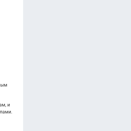
ёным
ам, и
алами.