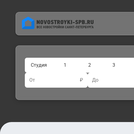
Студия
1
2
3
От
₽
До