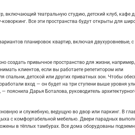
тр, включающий театральную студию, детский клуб, кафе 
ty-коворкинг. Все эти пространства будут открыты для шир
вариантов планировок квартир, включая двухуровневые, с
но создать привычное пространство для жизни, например,
инимать клиентов, если вы работаете репетитором или
ля спальни, детской или других приватных зон. Чтобы обе
работали вход — он будет на три ступени выше уровня ул
, — пояснила Дарья Боталова, руководитель архитектурног
сновную и служебную, ведущую во двор или паркинг. В гла
тдыха с комфортабельной мебелью. Двери парадных выпол
ложены в тёплых тамбурах. Все дома оборудованы подзем