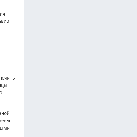
для
окой
спечить
ицы,
о
вной
нены
ными