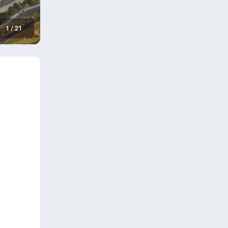
1
/
21