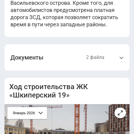
Васильевского острова. Кроме того, для
автомобилистов предусмотрена платная
дорога ЗСД, которая позволяет сократить
время в пути через западные районы.
Документы
2 файла
Проектная
Разрешение на
декларация.pdf
строительство.pdf
Ход строительства ЖК
«Шкиперский 19»
Январь 2026