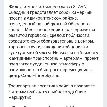
Жилой комплекс бизнес-класса STAVNI
36 035 714
руб.
23 020 179
руб.
Обводный представляет собой камерный
2
92.18 м
этаж 2
Уточнить
2
52.35 м
этаж 2
Уточнить
проект в Адмиралтейском районе,
IV кв 2028
IV кв 2028
Корпус 1
возведенный на набережной Обводного
Корпус 1
канала. Местоположение характеризуется
развитой городской средой: поблизости
23 917 054
руб.
2
сосредоточены образовательные центры,
52.75 м
этаж 2
Уточнить
IV кв 2028
торговые точки, заведения общепита и
Корпус 1
культурные объекты. Несмотря на близость
к активным транспортным артериям, проект
25 378 515
руб.
предлагает уединенную атмосферу с
2
54.33 м
этаж 3
Уточнить
возможностью быстрого перемещения в
IV кв 2028
центр Санкт-Петербурга.
Корпус 1
Транспортная логистика района позволяет
27 784 700
руб.
жителям выбирать наиболее удобные
2
54.4 м
этаж 2
Уточнить
маршруты:
IV кв 2028
Корпус 1