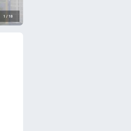
1
/
18