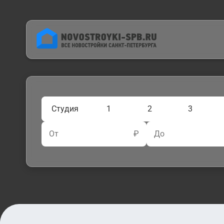
Студия
1
2
3
От
₽
До