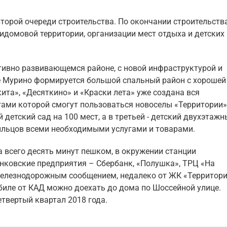
орой очереди строительства. По окончании строительств
идомовой территории, организации мест отдыха и детских
тивно развивающемся районе, с новой инфраструктурой и
е Мурино формируется большой спальный район с хорошей
ита», «Десяткино» и «Краски лета» уже создана вся
гами которой смогут пользоваться новоселы «Территории»
 детский сад на 100 мест, а в третьей - детский двухэтаж
ильцов всеми необходимыми услугами и товарами.
 всего десять минут пешком, в окружении станции
нковские предприятия – Сбербанк, «Полушка», ТРЦ «На
железнодорожным сообщением, недалеко от ЖК «Территор
биле от КАД можно доехать до дома по Шоссейной улице.
твертый квартал 2018 года.