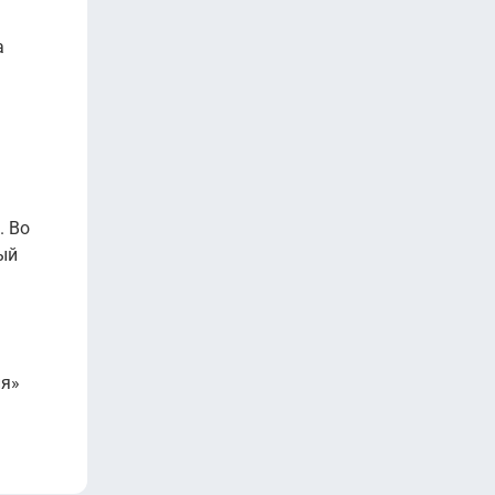
а
. Во
ный
ия»