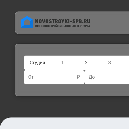
Студия
1
2
3
От
₽
До