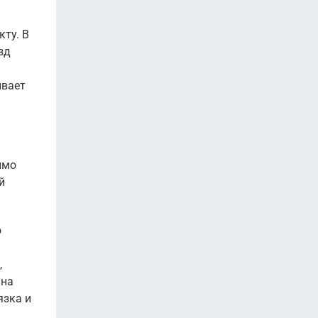
ту. В
зд
ивает
имо
й
о
,
 на
язка и