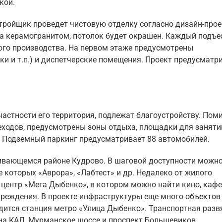
кой.
тройщик проведет чистовую отделку согласно дизайн-проек
ла керамогранитом, потолок будет окрашен. Каждый подъе
го производства. На первом этаже предусмотрены
ки и т.п.) и диспетчерские помещения. Проект предусматр
 частности его территория, подлежат благоустройству. Пом
еходов, предусмотрены зоны отдыха, площадки для заняти
. Подземный паркинг предусматривает 88 автомобилей.
ивающемся районе Кудрово. В шаговой доступности можн
е которых «Аврора», «Лабтест» и др. Недалеко от жилого
центр «Мега Дыбенко», в котором можно найти кино, кафе
чреждения. В проекте инфраструктуры еще много объектов
одится станция метро «Улица Дыбенко». Транспортная разв
на КАД, Мурманское шоссе и проспект Большевиков.