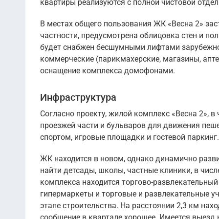
квартиры реализуются с полной чистовой отдел
В местах общего пользования ЖК «Весна 2» зас
частности, предусмотрена облицовка стен и по
будет снабжен бесшумными лифтами зарубежно
коммерческие (парикмахерские, магазины, апте
оснащение комплекса домофонами.
Инфраструктура
Согласно проекту, жилой комплекс «Весна 2», в
проезжей части и бульваров для движения пеш
спортом, игровые площадки и гостевой паркинг
ЖК находится в новом, однако динамично разв
найти детсады, школы, частные клиники, в числ
комплекса находится торгово-развлекательный 
гипермаркеты и торговые и развлекательные у
этапе строительства. На расстоянии 2,3 км нах
сообщение в квартале хорошее. Имеется выезд 