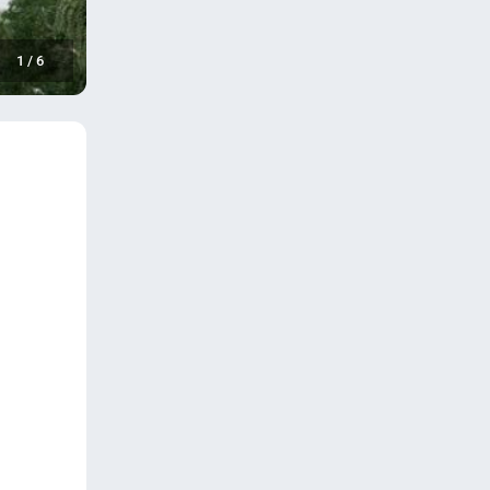
1
/
6