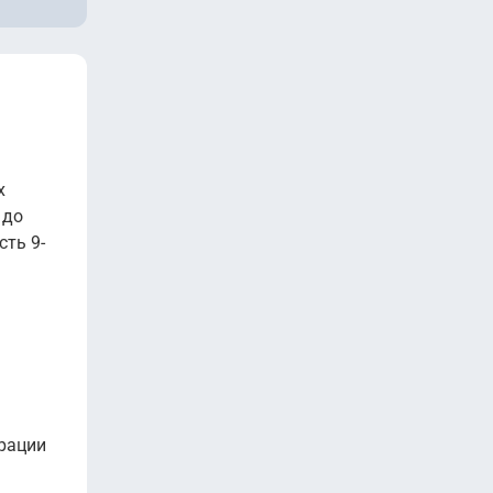
х
 до
ть 9-
рации