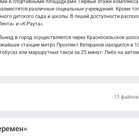
ими и спортивными площадками. Первые этажи комплекса
разместятся различные социальные учреждения. Кроме тог
нного детского сада и школы. В пешей доступности распо
ента» и «К-Раута».
ыезд в город осуществляется через Красносельское шоссе
жайшая станция метро Проспект Ветеранов находится в 10
тобусах или маршрутных такси за 25 минут. Либо на авто
13 файлов
Разрешение на строительство (Дом 3).pdf
еремен»