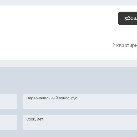
Фи
2 квартир
4 500 013
руб.
Уто
2
127 119 руб. м
Первоначальный взнос, руб.
5 400 003
руб.
Уто
2
133 005 руб. м
Срок, лет