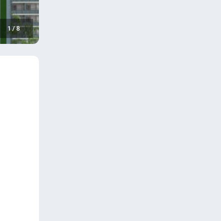
1
/
8