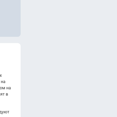
х
 на
том на
ят в
удуют