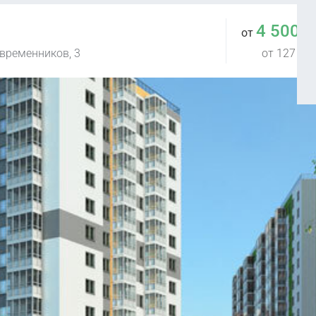
4 500 
от
овременников, 3
от 127 119