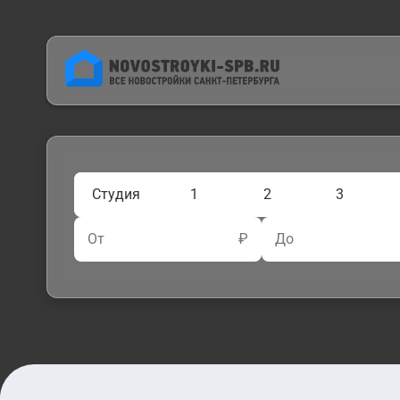
Студия
1
2
3
От
₽
До