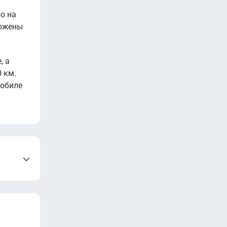
о на
ложены
, а
 км.
мобиле