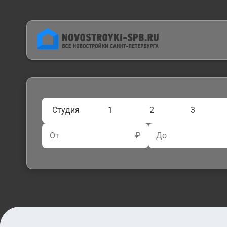
Студия
1
2
3
От
₽
До