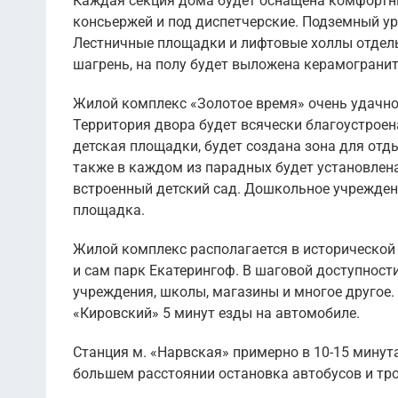
Каждая секция дома будет оснащена комфортн
консьержей и под диспетчерские. Подземный у
Лестничные площадки и лифтовые холлы отделы
шагрень, на полу будет выложена керамогранит
Жилой комплекс «Золотое время» очень удачно 
Территория двора будет всячески благоустроен
детская площадки, будет создана зона для отд
также в каждом из парадных будет установлена
встроенный детский сад. Дошкольное учреждени
площадка.
Жилой комплекс располагается в исторической 
и сам парк Екатерингоф. В шаговой доступности
учреждения, школы, магазины и многое другое.
«Кировский» 5 минут езды на автомобиле.
Станция м. «Нарвская» примерно в 10-15 минута
большем расстоянии остановка автобусов и тр