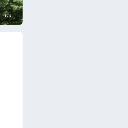
1
/
7