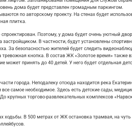
ым лифтом. Запланированы помещения для службы охран
ровень дома будет представлен громадным паркингом.
ваются по авторскому проекту. На стенах будет использо
ная плитка.
спроектирован. Поэтому, у дома будет очень уютный двор
а застройщиком. В частности, будут установлены спортивн
ыха. За безопасностью жителей будет следить видеонаблю
 тревожная кнопка. В состав ЖК «Золотое время» также в
е может принять до 40 детей. У него будет отдельная дет
части города. Неподалеку отсюда находится река Екатери
 все самое необходимое. Здесь есть детские сады, медици
 До крупных торгово-развлекательных комплексов «Нарвс
х ходьбы. В 500 метрах от ЖК остановка трамвая, на чуть
оллейбусов.