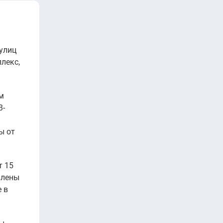
улиц
лекс,
м
3-
ы от
т 15
влены
 в