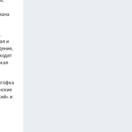
ы,
вана
.
ая и
дение,
ходит
ская
нгофка
нские
кий» и