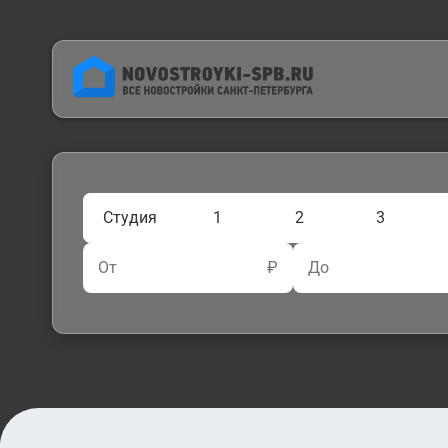
Студия
1
2
3
От
₽
До