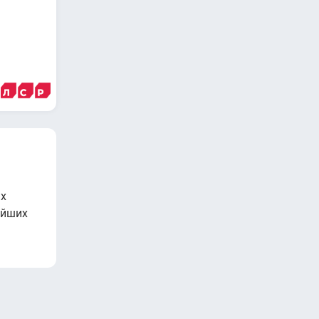
ых
айших