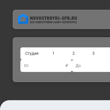
Студия
1
2
3
От
₽
До