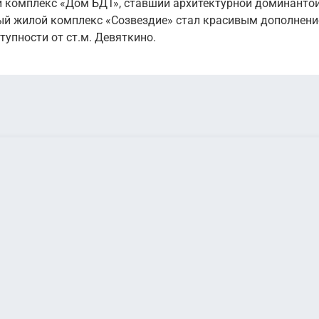
ой комплекс «Дом БДТ», ставший архитектурной доминанто
ый жилой комплекс «Созвездие» стал красивым дополнен
упности от ст.м. Девяткино.