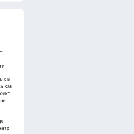
 –
ти.
ых в
сь как
роект
ены
це
еатр