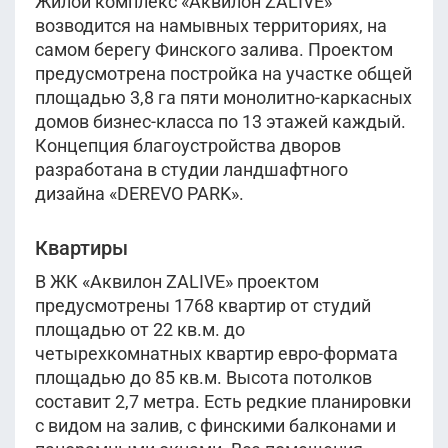
Жилой комплекс «Аквилон ZALIVE»
возводится на намывных территориях, на
7 699 214
руб.
самом берегу Финского залива. Проектом
2
24.6 м
этаж 11
Уточнить
предусмотрена постройка на участке общей
Сдана
площадью 3,8 га пяти монолитно-каркасных
Корпус 14
домов бизнес-класса по 13 этажей каждый.
Концепция благоустройства дворов
7 675 911
руб.
2
разработана в студии ландшафтного
24.7 м
этаж 8-13
Уточнить
Сдана
дизайна «DEREVO PARK».
Корпус 14
Квартиры
В ЖК «Аквилон ZALIVE» проектом
Показать ещё
предусмотрены 1768 квартир от студий
площадью от 22 кв.м. до
четырехкомнатных квартир евро-формата
площадью до 85 кв.м. Высота потолков
составит 2,7 метра. Есть редкие планировки
с видом на залив, с финскими балконами и