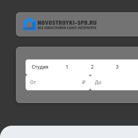
Студия
1
2
3
От
₽
До