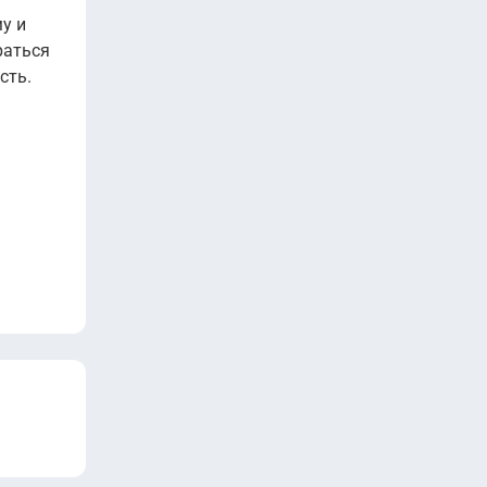
у и
раться
сть.