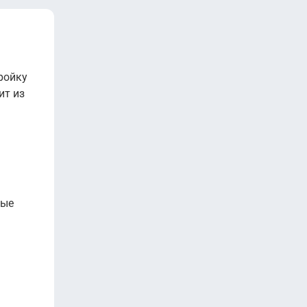
ройку
ит из
ные