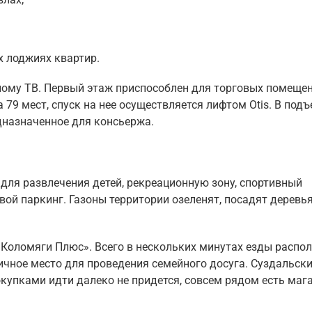
х лоджиях квартир.
ному ТВ. Первый этаж приспособлен для торговых помещен
 79 мест, спуск на нее осуществляется лифтом Otis. В под
дназначенное для консьержа.
для развлечения детей, рекреационную зону, спортивный
вой паркинг. Газоны территории озеленят, посадят деревья
Коломяги Плюс». Всего в нескольких минутах езды распо
ичное место для проведения семейного досуга. Суздальск
окупками идти далеко не придется, совсем рядом есть маг