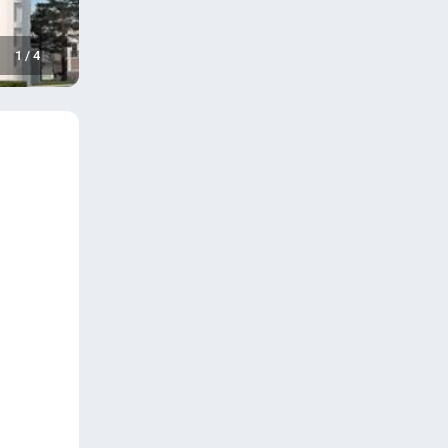
1
/
4