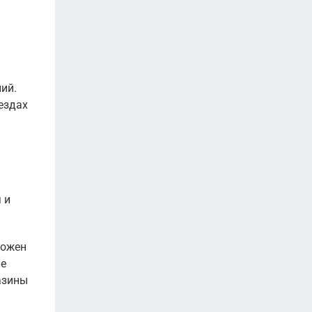
ий.
ъездах
 и
ложен
ие
азины