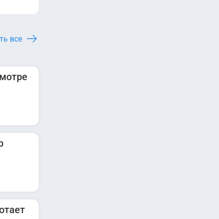
ть все
смотре
р
отает