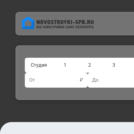
Студия
1
2
3
От
₽
До