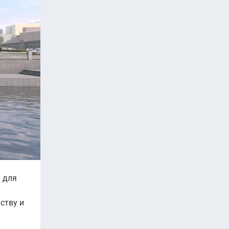
 для
ству и