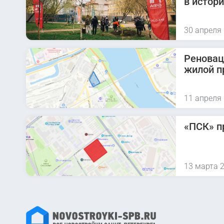
в истор
30 апреля
Реновац
жилой п
11 апреля
«ПСК» п
13 марта 