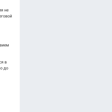
ия не
еговой
овием
ся в
о до