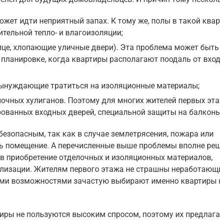
ожет идти неприятный запах. К тому же, полы в такой ква
тельной тепло- и влагоизоляции;
нице, хлопающие уличные двери). Эта проблема может быть
планировке, когда квартиры располагают поодаль от вход
 вынуждающие тратиться на изоляционные материалы;
ночных хулиганов. Поэтому для многих жителей первых эт
рованных входных дверей, специальной защиты на балконы
 безопасным, так как в случае землетрясения, пожара или
ть помещение. А перечисленные выше проблемы вполне ре
 в приобретение отделочных и изоляционных материалов,
ализации. Жителям первого этажа не страшны неработающ
ыми возможностями зачастую выбирают именно квартиры 
иры не пользуются высоким спросом, поэтому их предлаг