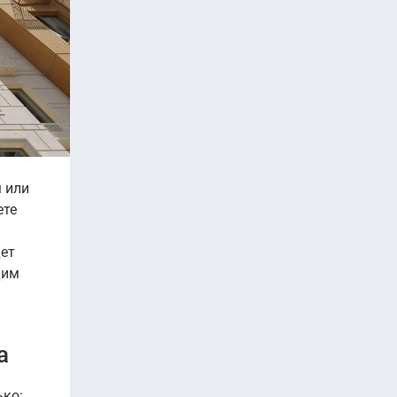
 или
ете
дет
дим
а
ько: