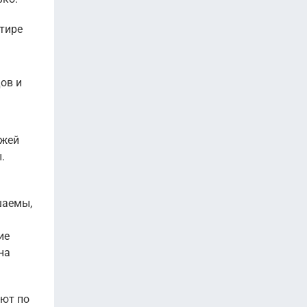
ртире
ов и
ажей
.
шаемы,
ие
на
ают по