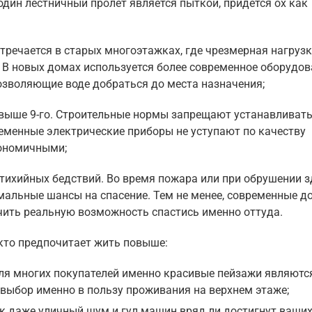
дин лестничный пролет является пыткой, придется ох как
тречается в старых многоэтажках, где чрезмерная нагрузк
. В новых домах используется более современное оборудов
озволяющие воде добраться до места назначения;
выше 9-го. Строительные нормы запрещают устанавливат
еменные электрические приборы не уступают по качеству
кономичными;
тихийных бедствий. Во время пожара или при обрушении 
имальные шансы на спасение. Тем не менее, современные д
ить реальную возможность спастись именно оттуда.
 кто предпочитает жить повыше:
ля многих покупателей именно красивые пейзажи являютс
ыбор именно в пользу проживания на верхнем этаже;
ак даже уличный шум и гул машин вряд ли достигнут ваших