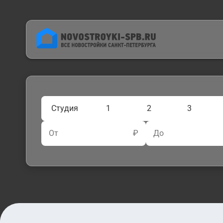
Студия
1
2
3
От
₽
До