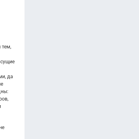
 тем,
исущие
ми, да
не
дны:
ров,
и
не