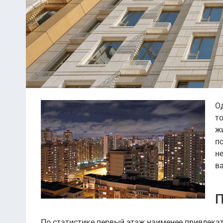
О
т
ж
п
н
в
П
По статистике первый этаж наименее привлекат