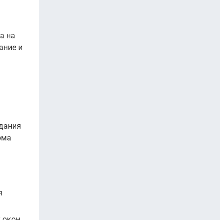
а на
ание и
ь
здания
ома
я
 окон,