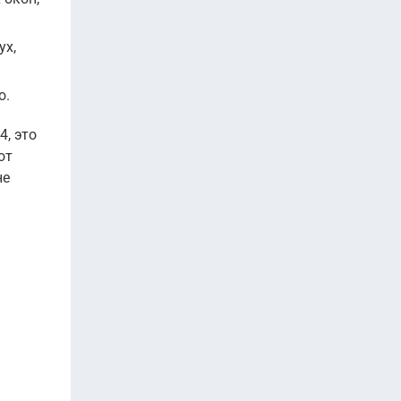
ух,
о.
4, это
от
не