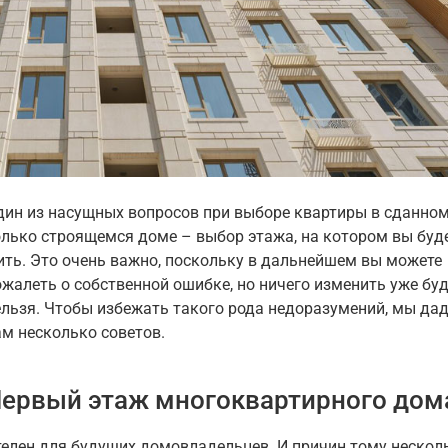
дин из насущных вопросов при выборе квартиры в сданном
олько строящемся доме – выбор этажа, на котором вы буд
ить. Это очень важно, поскольку в дальнейшем вы можете
ожалеть о собственной ошибке, но ничего изменить уже бу
ельзя. Чтобы избежать такого рода недоразумений, мы да
ам несколько советов.
ервый этаж многоквартирного дом
елен для будущих домовладельцев. И причин тому нескол