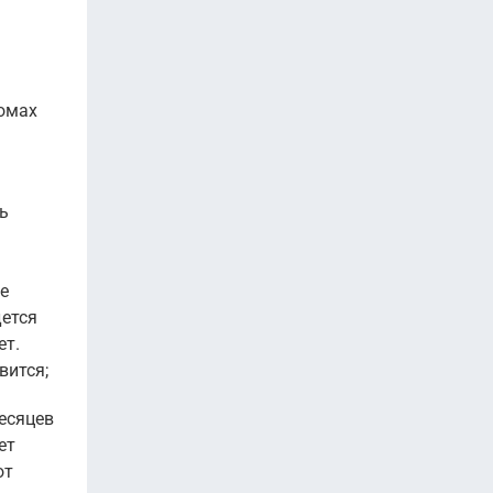
домах
ь
е
дется
ет.
вится;
есяцев
ет
от