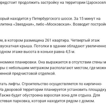
предстоит продолжить застройку на территории Царскосел
орый находится у Петербургского шоссе. За 15 минут на
литена «Звездная», либо «Московская». Возводит построй
е, в котором размещена 261 квартира. Четвертый этаж
двускатная крыша. Потолки в здании обладают увеличенн
рдном этаже высота в коньке равна 4,5 м.
ономике планировки. Она выражается в отсутствии стены 
иры с небольшим метражом располагают местом, где мож
ненной предчистовой отделкой.
тать лифты. Строительство осуществляется по кирпично-
На дворовой территории планируется установить площадк
Также будет обустроена взрослая зона для отдыха. Для
стевая парковка, которая находится рядом с домом.