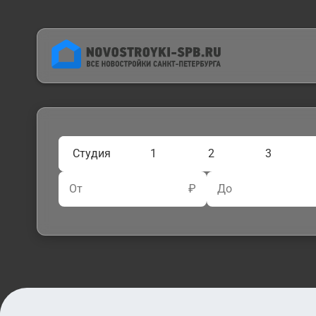
Студия
1
2
3
От
₽
До