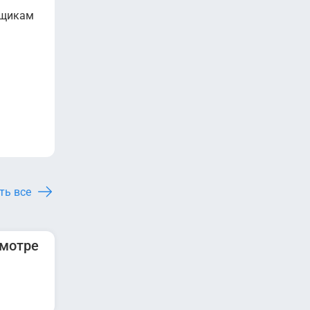
ьщикам
ть все
смотре