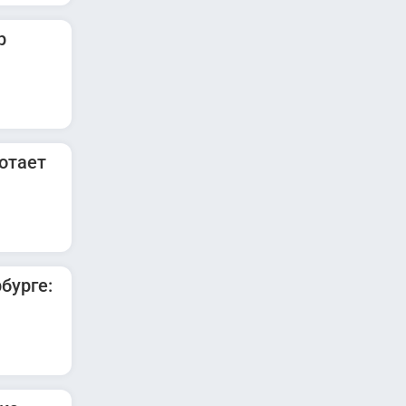
р
отает
бурге: