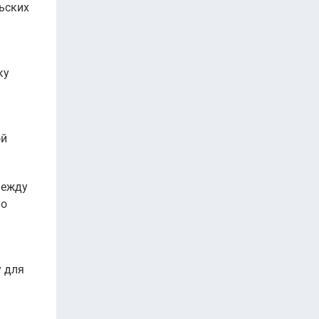
ьских
ку
ой
между
но
у для