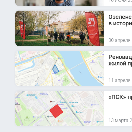
10 июня 2
Озелене
в истор
30 апреля
Реновац
жилой п
11 апреля
«ПСК» п
13 марта 