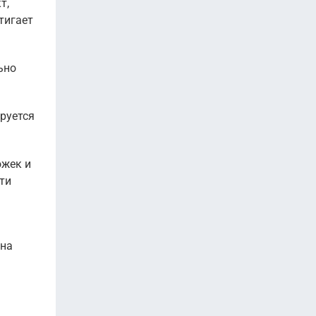
т,
тигает
ьно
руется
ожек и
ти
Она