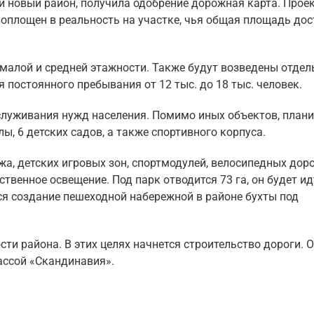
й новый район, получила одобрение дорожная карта. Проек
оплощен в реальность на участке, чья общая площадь дос
малой и средней этажности. Также будут возведены отдел
постоянного пребывания от 12 тыс. до 18 тыс. человек.
служивания нужд населения. Помимо иных объектов, плани
ы, 6 детских садов, а также спортивного корпуса.
жа, детских игровых зон, спортмодулей, велосипедных дор
твенное освещение. Под парк отводится 73 га, он будет ид
ся создание пешеходной набережной в районе бухты под
ти района. В этих целях начнется строительство дороги. 
рассой «Скандинавия».