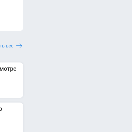
ть все
смотре
р