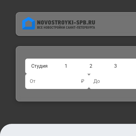
Студия
1
2
3
От
₽
До