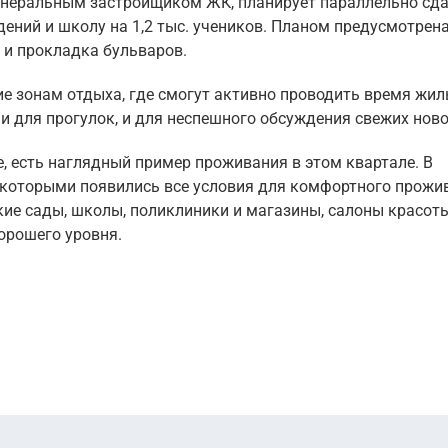
генеральным застройщиком ЖК, планирует параллельно сда
ений и школу на 1,2 тыс. учеников. Планом предусмотрен
 и прокладка бульваров.
ие зонам отдыха, где смогут активно проводить время жи
и для прогулок, и для неспешного обсуждения свежих ново
не, есть наглядный пример проживания в этом квартале. В
 которыми появились все условия для комфортного прожи
ие сады, школы, поликлиники и магазины, салоны красот
орошего уровня.