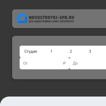
Студия
1
2
3
От
₽
До