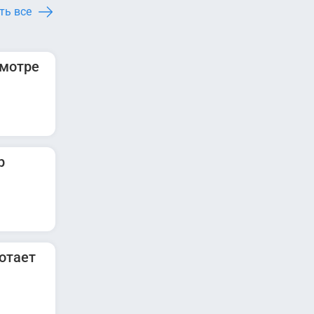
ть все
смотре
р
отает