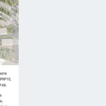
вете
 №№10,
тар.
а
а,