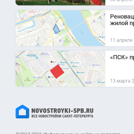
Реновац
жилой п
11 апреля
«ПСК» п
13 марта 