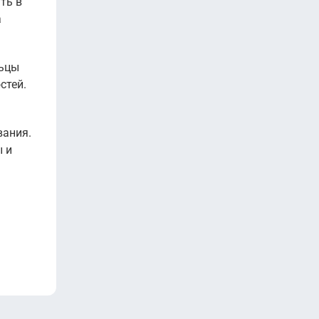
ть в
а
льцы
стей.
вания.
ы и