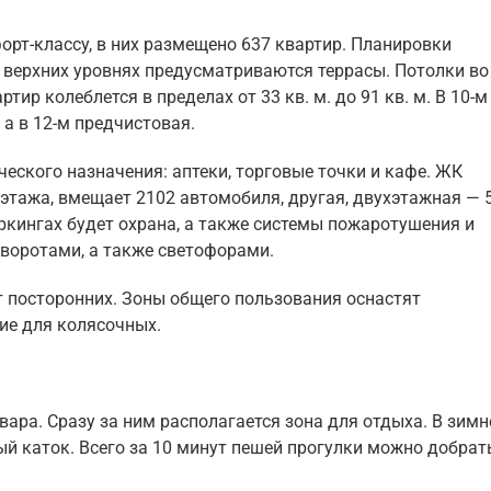
рт-классу, в них размещено 637 квартир. Планировки
а верхних уровнях предусматриваются террасы. Потолки во
ир колеблется в пределах от 33 кв. м. до 91 кв. м. В 10-
 а в 12-м предчистовая.
ского назначения: аптеки, торговые точки и кафе. ЖК
 этажа, вмещает 2102 автомобиля, другая, двухэтажная — 
паркингах будет охрана, а также системы пожаротушения и
воротами, а также светофорами.
т посторонних. Зоны общего пользования оснастят
ие для колясочных.
ара. Сразу за ним располагается зона для отдыха. В зимн
й каток. Всего за 10 минут пешей прогулки можно добрат