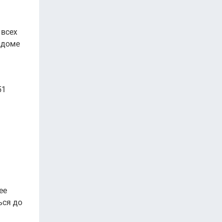
 всех
м доме
51
ее
ься до