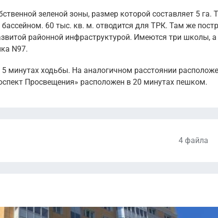
ственной зеленой зоны, размер которой составляет 5 га. 
бассейном. 60 тыс. кв. м. отводится для ТРК. Там же пост
азвитой районной инфраструктурой. Имеются три школы, а
ка N97.
в 5 минутах ходьбы. На аналогичном расстоянии располож
роспект Просвещения» расположен в 20 минутах пешком.
4 файла
Разрешение на строительство.pdf
Разрешение на ввод в эксплуатацию.pdf