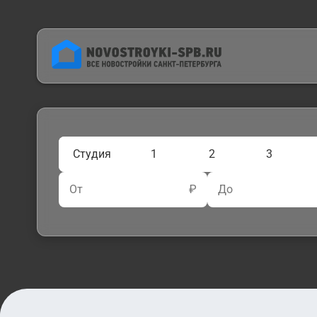
Студия
1
2
3
От
₽
До