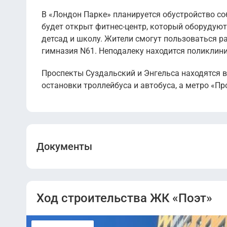
В «Лондон Парке» планируется обустройство соб
будет открыт фитнес-центр, который оборудуют 
детсад и школу. Жители смогут пользоваться р
гимназия N61. Неподалеку находится поликлини
Проспекты Суздальский и Энгельса находятся 
остановки троллейбуса и автобуса, а метро «П
Документы
Проектная декларация.pdf
Ход строительства ЖК «Поэт»
Проектная декларация от 08.09.2021.pdf