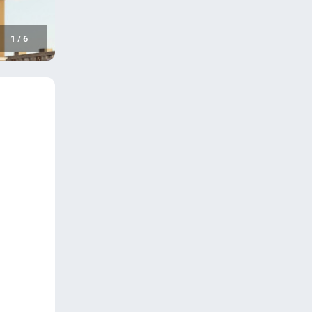
1
/
6