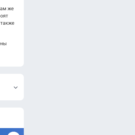
Там же
роят
 также
ены