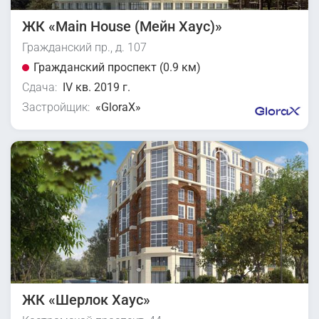
ЖК «Main House (Мейн Хаус)»
Гражданский пр., д. 107
Гражданский проспект (0.9 км)
Сдача:
IV кв. 2019 г.
Застройщик:
«GloraX»
ЖК «Шерлок Хаус»