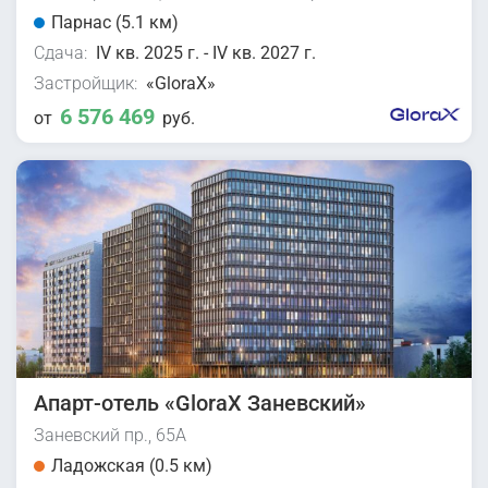
Парнас (5.1 км)
Сдача:
IV кв. 2025 г. - IV кв. 2027 г.
Застройщик:
«GloraX»
6 576 469
от
руб.
Апарт-отель «GloraX Заневский»
Заневский пр., 65А
Ладожская (0.5 км)