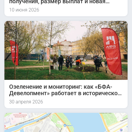
получения, размер выплат и новая
инициатива на 2026 год
10 июня 2026
Озеленение и мониторинг: как «БФА-
Девелопмент» работает в историческом
квартале
30 апреля 2026